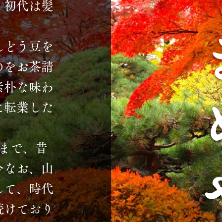
、初代は髪
んどう豆を
のをお茶請
素朴な味わ
に転業した
まで、昔
今なお、山
して、時代
続けており