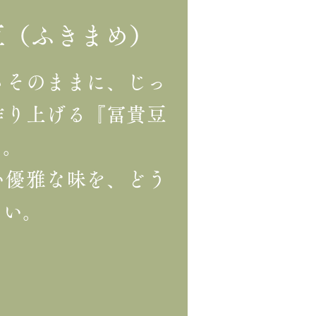
豆（ふきまめ）
さそのままに、じっ
作り上げる『冨貴豆
』。
い優雅な味を、どう
さい。