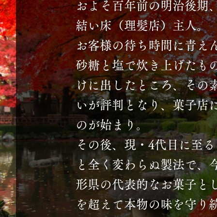
およそ百年前の明治後期
結い床（理髪店）主人。
お客様の待ち時間に青え
砂糖と塩で炊き上げたも
けに出したところ、その
いが評判となり、菓子店
のが始まり。
その後、現・4代目に至る
と全く変わらぬ製法で、
形県の代表的なお菓子と
を超えて本物の味を守り