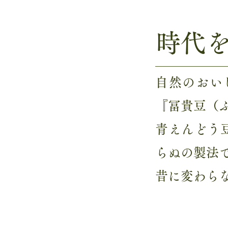
時代
自然のおい
『冨貴豆（
青えんどう
らぬの製法
昔に変わら