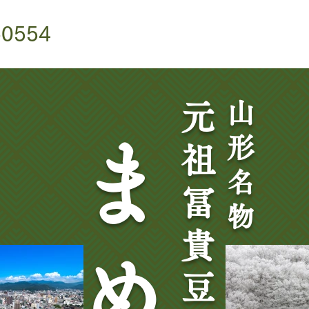
-0554
山
元
形
ま
祖
名
冨
物
貴
め
豆