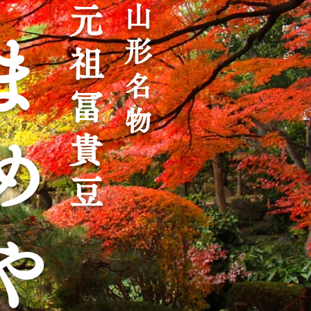
山
元
ま
形
祖
名
冨
物
貴
め
豆
や