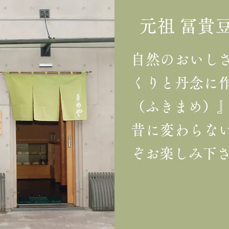
元祖 冨貴
自然のおいし
くりと丹念に
（ふきまめ）
昔に変わらな
ぞお楽しみ下